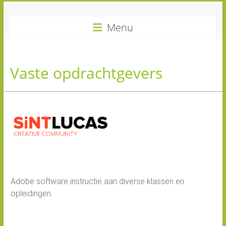
Ga
MYZET
naar
Menu
inhoud
Grafische
Adobe
trainingen
Vaste opdrachtgevers
Adobe software instructie aan diverse klassen en
opleidingen.